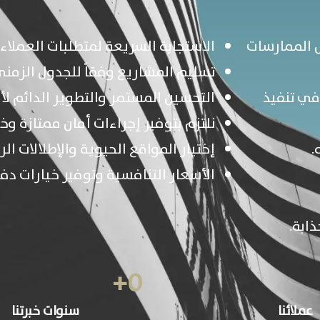
 الممارسات
الاستجابة السريعة لمتطلبات العملاء
تسليم المشاريع وفقاً للجدول الزمني
في تنفيذ
التحسين المستمر والتطوير الدائم ل
نلتزم بتوفير إجراءات أمان ممتازة و
.
إختيار المواقع الحيوية والإطلالات الر
الأسعار التنافسية وتوفير خيارات دف
ذابة.
+
0
عملائنا
سنوات خبرتنا