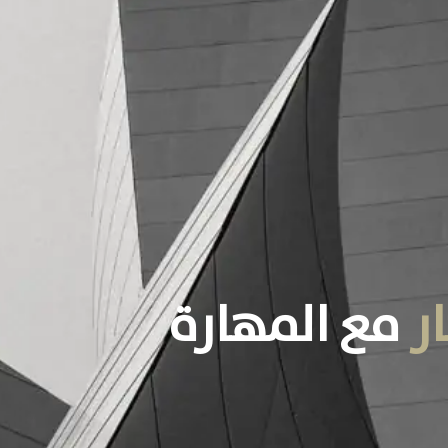
ار
مع
المهارة