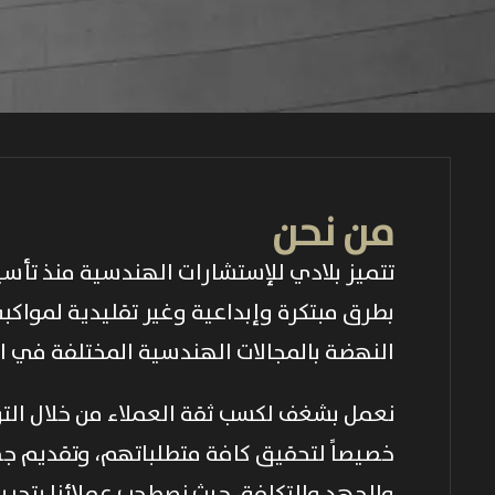
من نحن
بطرق مبتكرة وإبداعية وغير تقليدية لمواكبة
النهضة بالمجالات الهندسية المختلفة في المم
نعمل بشغف لكسب ثقة العملاء من خلال الت
خصيصاً لتحقيق كافة متطلباتهم، وتقديم ج
والجهد والتكلفة، حيث نصطحب عملائنا بتجربة