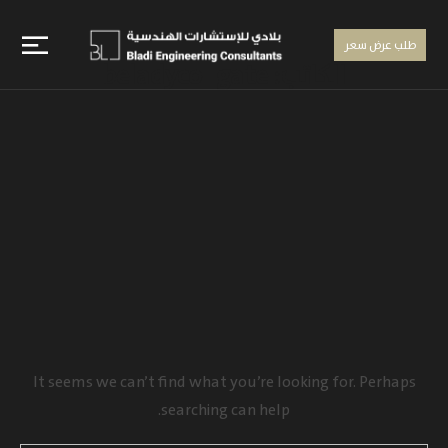
طلب عرض سعر
الكاتب:
beladyco_gate
It seems we can’t find what you’re looking for. Perhaps
searching can help.