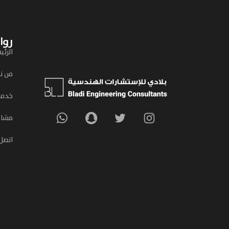
روا
الرئي
من ن
خدمات
مشار
اتصل 