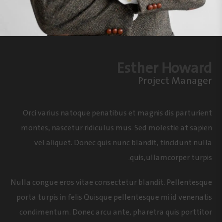
Esther Howard
Project Manager
Orci varius natoque penatibus et magnis dis parturient
montes, nascetur ridiculus mus. Sed molestie at sapien
vel aliquet. Donec quis nunc blandit, tincidunt nulla
quis,ullamcorper turpis.
Nulla congue eros vitae consectetur blandit. Pellentesque
porta turpis in felis Quisque pellentesque mi id venenatis
condimentum. Donec arcu ante, pharetra quis porttitor